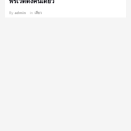
พรีเวดดิ้งคนเดียว
By
admin
in
เสียว
แสงเย็นช่วงห้าโมงตกกระทบผิวทะเ…
Read More
กุมภาพันธ์ 17, 2024
สวิงกิ้งน้าสาวน้าเขย
By
admin
in
เสียว
ผมมีเรื่องเสียวที่ตื่นเต้นอีกเ…
Read More